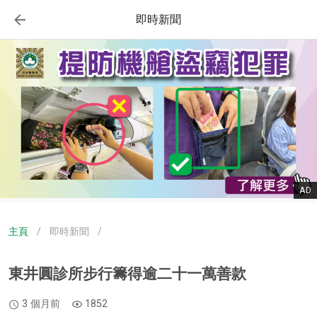
即時新聞
AD
主頁
/
即時新聞
/
​東井圓診所步行籌得逾二十一萬善款
3 個月前
1852