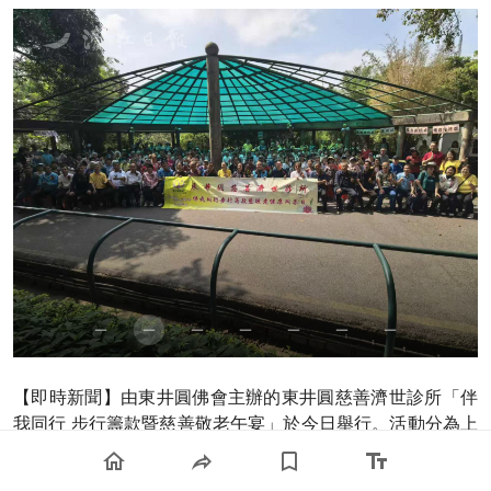
【即時新聞】由東井圓佛會主辦的東井圓慈善濟世診所「伴
我同行 步行籌款暨慈善敬老午宴」於今日舉行。活動分為上
午步行籌款及中午敬老午宴兩部分，得到社會各界善長踴躍
支持，場面溫馨熱鬧。今年活動共籌得善款超過21萬澳門