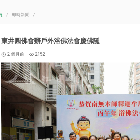
頁
/
即時新聞
/
​東井圓佛會辦戶外浴佛法會慶佛誕
2 個月前
2152